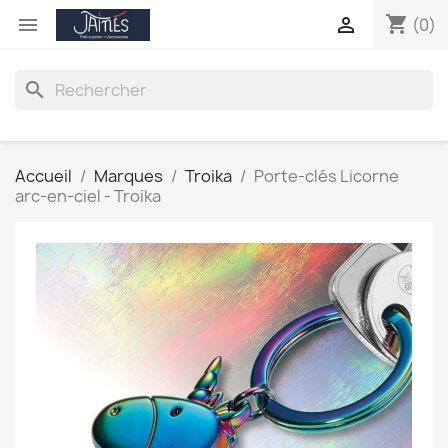
shopping_cart


(0)
search
Accueil
Marques
Troika
Porte-clés Licorne
arc-en-ciel - Troika