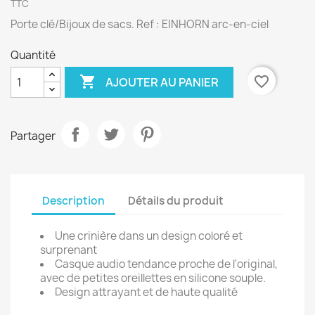
TTC
Porte clé/Bijoux de sacs. Ref : EINHORN arc-en-ciel
Quantité

favorite_border
AJOUTER AU PANIER
Partager
Description
Détails du produit
Une crinière dans un design coloré et
surprenant
Casque audio tendance proche de l'original,
avec de petites oreillettes en silicone souple.
Design attrayant et de haute qualité