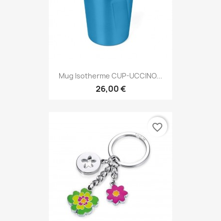
Mug Isotherme CUP-UCCINO...
26,00 €
favorite_border