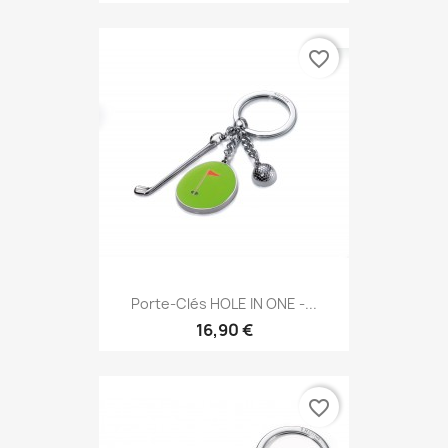
favorite_border
Porte-Clés HOLE IN ONE -...
16,90 €
favorite_border