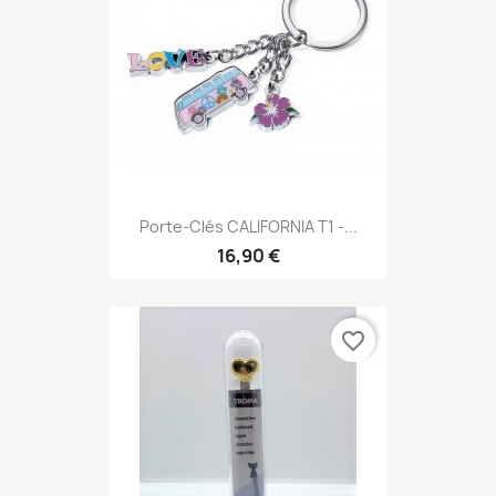
Porte-Clés CALIFORNIA T1 -...
16,90 €
favorite_border