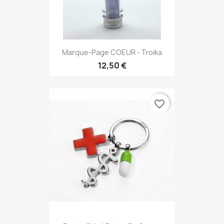
Marque-Page COEUR - Troika
12,50 €
favorite_border