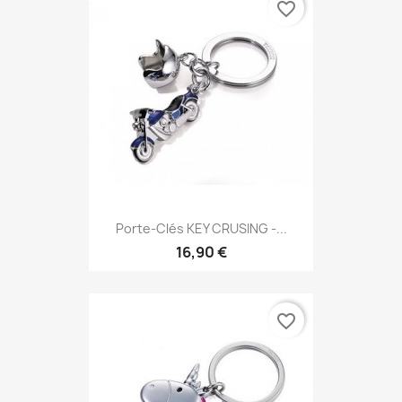
favorite_border
Porte-Clés KEY CRUSING -...
16,90 €
favorite_border