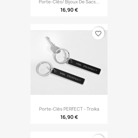
Porte-Clés/ Bijoux De Sacs...
16,90 €
favorite_border
Porte-Clés PERFECT - Troika
16,90 €