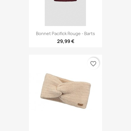
Bonnet Pacifick Rouge - Barts
29,99 €
favorite_border