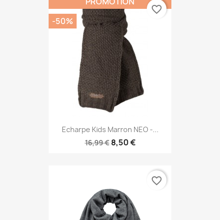
PROMOTION
favorite_border
-50%
Echarpe Kids Marron NEO -...
8,50 €
16,99 €
favorite_border