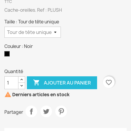
TTC
Cache-oreilles. Ref : PLUSH
Taille : Tour de tête unique
Couleur : Noir
Noir
Quantité

favorite_border
AJOUTER AU PANIER

Derniers articles en stock
Partager