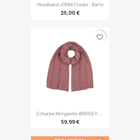
Headband JONNI Cream - Barts
25,00 €
favorite_border
Echarpe Morganite BRIDGEY -...
59,99 €