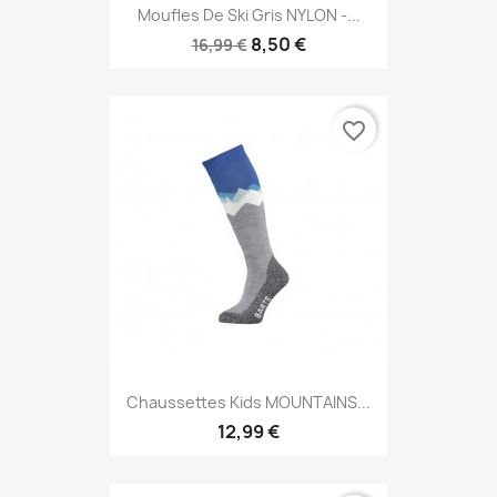
Moufles De Ski Gris NYLON -...
8,50 €
16,99 €
favorite_border
Chaussettes Kids MOUNTAINS...
12,99 €