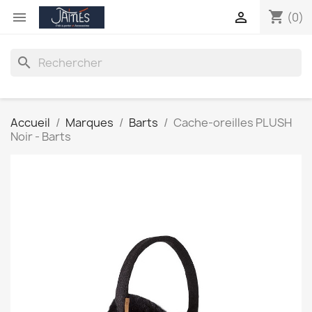
shopping_cart


(0)
search
Accueil
Marques
Barts
Cache-oreilles PLUSH
Noir - Barts