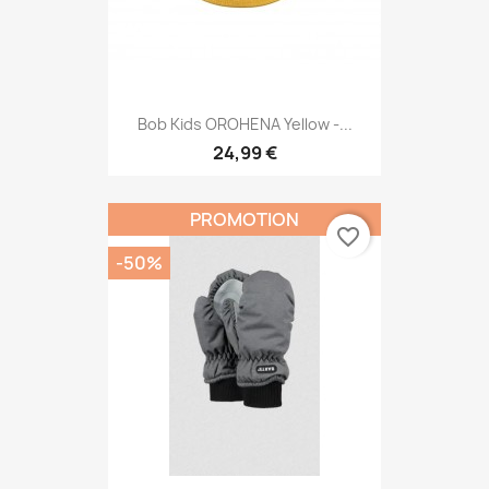
Bob Kids OROHENA Yellow -...
24,99 €
PROMOTION
favorite_border
-50%