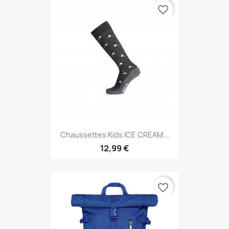
favorite_border
Chaussettes Kids ICE CREAM...
12,99 €
favorite_border