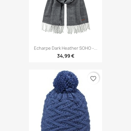
Echarpe Dark Heather SOHO -...
34,99 €
favorite_border