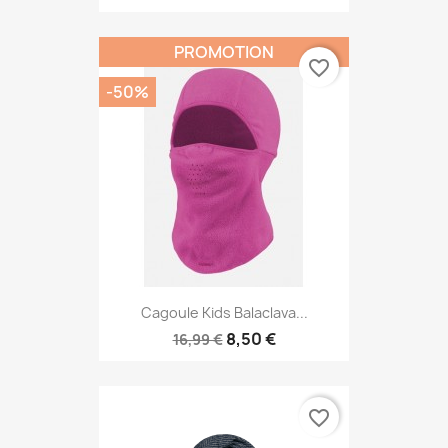
PROMOTION
favorite_border
-50%
Cagoule Kids Balaclava...
8,50 €
16,99 €
favorite_border