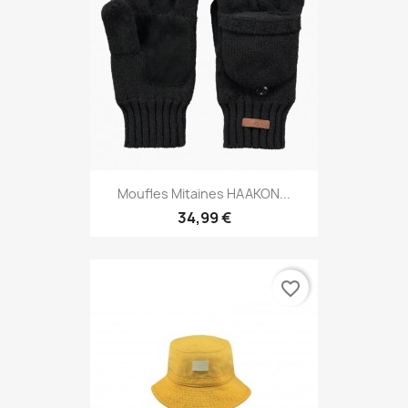
Moufles Mitaines HAAKON...
34,99 €
favorite_border