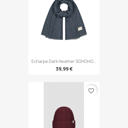
Echarpe Dark Heather SOHOHO...
39,99 €
favorite_border